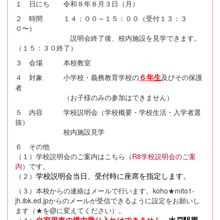
１ 日にち 令和８年８月３日（月）
２ 時間 １４：００～１５：００（受付１３：３
０〜）
説明会終了後、校内施設を見学できます。
（１５：３０終了）
３ 会場 本校教室
４ 対象 小学校・義務教育学校の
６年生
及びその保護
者
（お子様のみの参加はできません）
５ 内容 学校説明会（学校概要・学校生活・入学者選
抜）
校内施設見学
６ その他
（１）学校説明会のご案内はこちら（
R8学校説明会のご案
内
）です。
学校説明会当日、受付時に座席を指定します。
（２）
（３）本校からの連絡はメールで行います。koho★mito1-
jh.ibk.ed.jpからのメールが受信できるように設定をお願いし
ます（★を@に変えてください）。
（４）