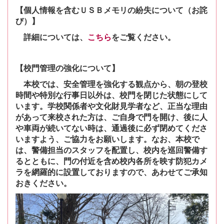
【個人情報を含むＵＳＢメモリの紛失について（お詫
び）】
詳細については、
こちら
をご覧ください。
【校門管理の強化について】
本校では、安全管理を強化する観点から、朝の登校
時間や特別な行事日以外は、校門を閉じた状態にして
います。学校関係者や文化財見学者など、正当な理由
があって来校された方は、ご自身で門を開け、後に人
や車両が続いてない時は、通過後に必ず閉めてくださ
いますよう、ご協力をお願いします。なお、本校で
は、警備担当のスタッフを配置し、校内を巡回警備す
るとともに、門の付近を含め校内各所を映す
防犯カメ
ラを網羅的に設置しておりますので、あわせてご承知
おきください。