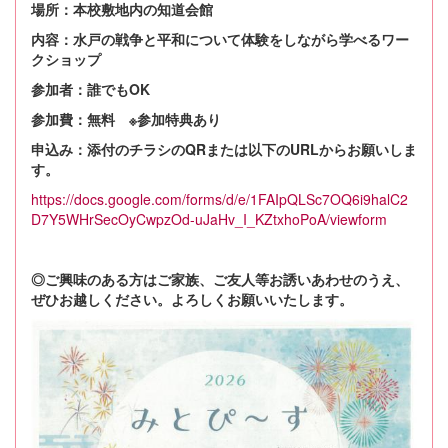
場所：本校敷地内の知道会館
内容：水戸の戦争と平和について体験をしながら学べるワー
クショップ
参加者：誰でもOK
参加費：無料 ※参加特典あり
申込み：添付のチラシのQRまたは以下のURLからお願いしま
す。
https://docs.google.com/forms/d/e/1FAIpQLSc7OQ6i9halC2
D7Y5WHrSecOyCwpzOd-uJaHv_I_KZtxhoPoA/viewform
◎ご興味のある方はご家族、ご友人等お誘いあわせのうえ、
ぜひお越しください。よろしくお願いいたします。