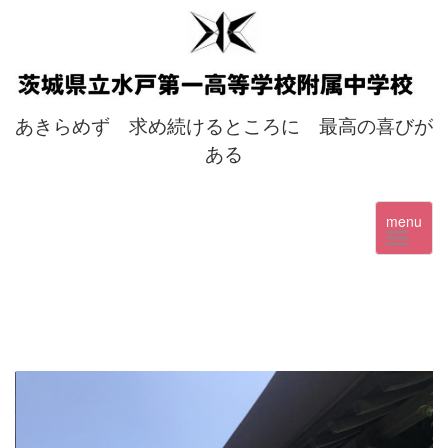
あきらめず 求め続けるところに 最高の喜びが
ある
menu
p
n
r
e
e
x
v
t
i
o